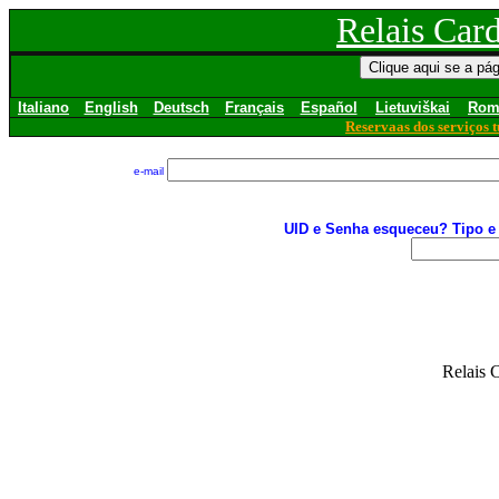
Relais Car
Italiano
English
Deutsch
Français
Español
Lietuviškai
Rom
Reservaas dos serviços t
e-mail
UID e Senha esqueceu? Tipo e 
Relais 