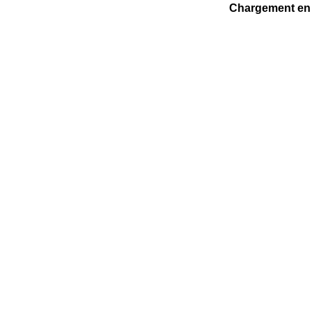
Chargement en 
www.pr
Italiano
English
Deutsch
Français
Español
Lietuviškai
Rom
Si nécessaire pouvez vous changer seu