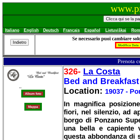
www.pr
Italiano
English
Deutsch
Français
Español
Lietuviškai
Rom
Se necessario puoi cambiare solo
Prenota c
La Costa
326-
Bed and Breakfast
..
Location:
19037 - Po
In magnifica posizione
fiori, nel silenzio, ad 
borgo di Ponzano Super
una bella e capiente v
questa abbondanza di s