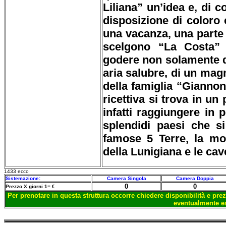
Liliana” un’idea e, di c
disposizione di coloro
una vacanza, una parte d
scelgono “La Costa”
godere non solamente di
aria salubre, di un mag
della famiglia “Giannon
ricettiva si trova in un
infatti raggiungere in 
splendidi paesi che si
famose 5 Terre, la mon
della Lunigiana e le cav
1433 ecco
Sistemazione:
Camera Singola
Camera Doppia
0
0
Prezzo X giorni 1= €
Per prenotare in questa struttura occorre chiedere disponibilità e prez
eventualmente es