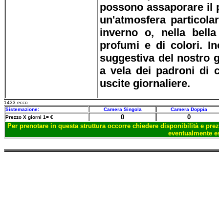
possono assaporare il p
un'atmosfera particola
inverno o, nella bella
profumi e di colori. I
suggestiva del nostro g
a vela dei padroni di
uscite giornaliere.
1433 ecco
Sistemazione:
Camera Singola
Camera Doppia
0
0
Prezzo X giorni 1= €
Per prenotare in questa struttura occorre chiedere disponibilità e prez
eventualmente es