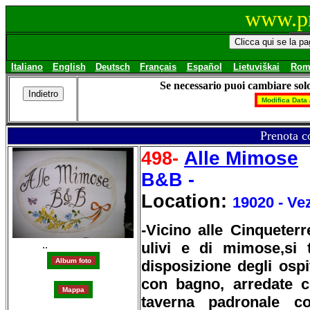
www.pr
Italiano
English
Deutsch
Français
Español
Lietuviškai
Rom
Se necessario puoi cambiare solo
Prenota c
Alle Mimose
498-
B&B -
Location:
19020 - Ve
-Vicino alle Cinqueterre
..
ulivi e di mimose,si
disposizione degli osp
con bagno, arredate c
taverna padronale co