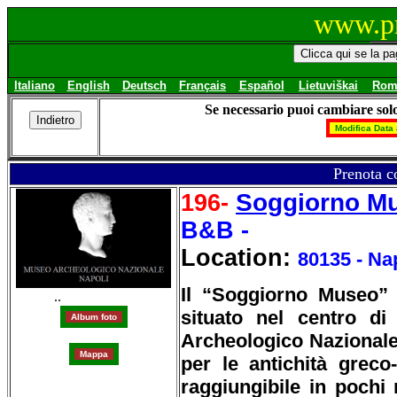
www.pr
Italiano
English
Deutsch
Français
Español
Lietuviškai
Rom
Se necessario puoi cambiare solo
Prenota c
Soggiorno M
196-
B&B -
Location:
80135 - Na
Il “Soggiorno Museo”
..
situato nel centro d
Archeologico Nazionale
per le antichità greco
raggiungibile in pochi 