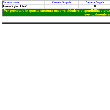
Sistemazione:
Camera Singola
Camera Doppia
0
0
Prezzo X giorni 1= €
Per prenotare in questa struttura occorre chiedere disponibilità e prez
eventualmente es