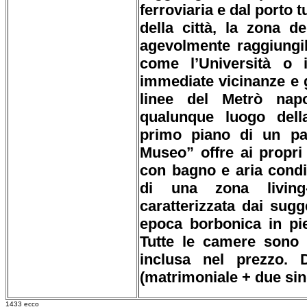
ferroviaria e dal porto tu
della città, la zona d
agevolmente raggiungib
come l’Università o i
immediate vicinanze e g
linee del Metrò napo
qualunque luogo della
primo piano di un pal
Museo” offre ai propri
con bagno e aria cond
di una zona living-s
caratterizzata dai sugge
epoca borbonica in piet
Tutte le camere sono 
inclusa nel prezzo. D
(matrimoniale + due sing
1433 ecco