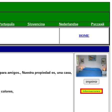
Português
Slovencina
Nederlandse
Русский
HOME
 para amigos., Nuestra propiedad es, una casa,
 colores,