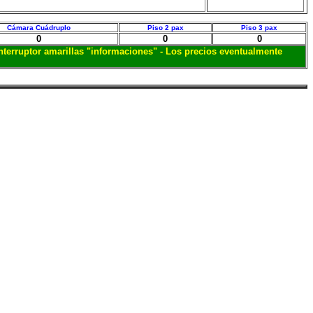
Cámara Cuádruplo
Piso 2 pax
Piso 3 pax
0
0
0
interruptor amarillas "informaciones" - Los precios eventualmente