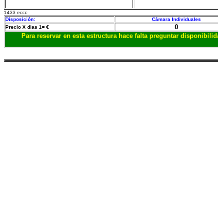
1433 ecco
Disposición:
Cámara Individuales
0
Precio X dias 1= €
Para reservar en esta estructura hace falta preguntar disponibil