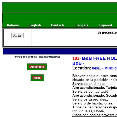
Italiano
English
Deutsch
Français
Español
Si necesar
B&B FREE HOL
103-
..
B&B -
Location:
84010 - MINORI
Bienvenidos a nuestra casa
situado en la posición indi
Servicios en el hotel:
,
Aire acondicionado, Tarjeta
Servicios de habitación:
,
Aire acondicionado, Secador
Servicios Especiales:
,
Servicio de habitaciones,
Tipos de habitaciones disp
Individuales, Doble,
Pisos con cocina provista 