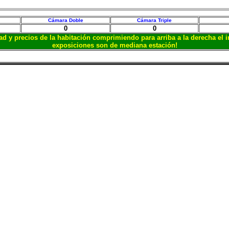
Cámara Doble
Cámara Triple
0
0
idad y precios de la habitación comprimiendo para arriba a la derecha el 
exposiciones son de mediana estación!