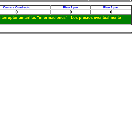
Cámara Cuádruplo
Piso 2 pax
Piso 3 pax
0
0
0
interruptor amarillas "informaciones" - Los precios eventualmente