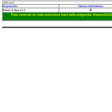
1433 ecco
Disposición:
Cámara Individuales
0
Precio X dias 1= €
Para reservar en esta estructura hace falta preguntar disponibil