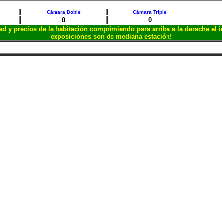
Cámara Doble
Cámara Triple
0
0
idad y precios de la habitación comprimiendo para arriba a la derecha el 
exposiciones son de mediana estación!