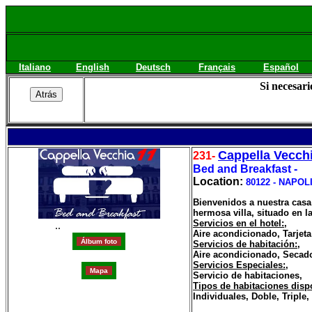
Italiano
English
Deutsch
Français
Español
Si necesar
Cappella Vecch
231-
Bed and Breakfast -
Location:
80122 - NAPOL
Bienvenidos a nuestra casa
hermosa villa, situado en l
Servicios en el hotel:
,
..
Aire acondicionado, Tarjet
Servicios de habitación:
,
Aire acondicionado, Secador
Servicios Especiales:
,
Servicio de habitaciones,
Tipos de habitaciones disp
Individuales, Doble, Triple,