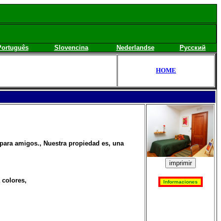
Português
Slovencina
Nederlandse
Русский
HOME
 para amigos., Nuestra propiedad es, una
 colores,