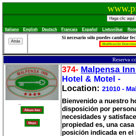
www.pr
Italiano
English
Deutsch
Français
Español
Lietuviškai
Rom
Si necesario sólo puedes cambiar fe
Reserva co
Malpensa Inn
374-
Hotel & Motel -
Location:
21010 - Ma
Bienvenido a nuestro ho
..
disposición por persona
necesidades y satisfac
propiedad es, una casa 
posición indicada en el