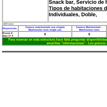
Snack bar, Servicio de h
Tipos de habitaciones d
Individuales, Doble,
1433 ecco
Camera matrimoniale uso singola
Camera Matrimoniale -
Disposición:
Matrimonial room single use
Matrimonial room
Precio X
0
0
dias 1= €
Para reservar en esta estructura hace falta preguntar disponibilida
amarillas "informaciones" - Los precios