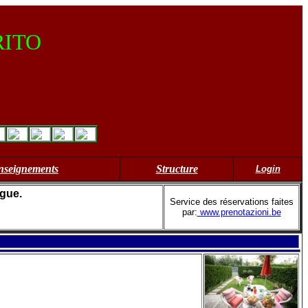
RITO
nseignements
Structure
Login
ngue.
Service des réservations faites
par:
www.prenotazioni.be