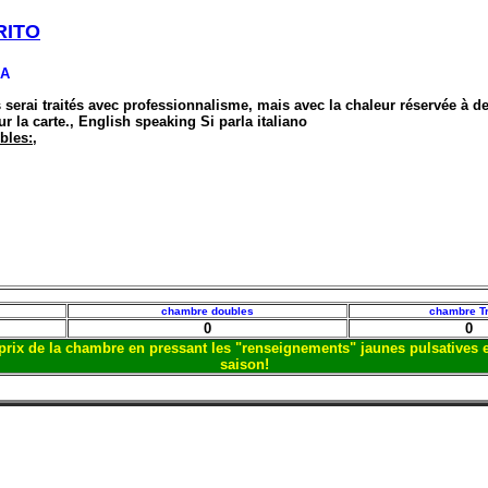
RITO
IA
erai traités avec professionnalisme, mais avec la chaleur réservée à des 
r la carte., English speaking Si parla italiano
bles:
,
chambre doubles
chambre Tr
0
0
et prix de la chambre en pressant les "renseignements" jaunes pulsatives
saison!