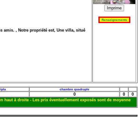
amis. , Notre propriété est, Une villa, situé
ipla
chambre quadruple
0
0
0
 en haut à droite - Les prix éventuellement exposés sont de moyenne