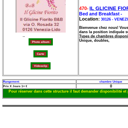
IL GLICINE FIO
470-
Bed and Breakfast -
Location:
30126 - VENEZ
Bienvenue chez nous! Vous s
dans la position indiquée su
..
Types de chambres disponi
Unique, doubles,
1433 ecco
Rangement:
chambre Unique
0
Prix X Jours 1= €
Pour réserver dans cette structure il faut demander disponibilité 