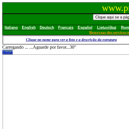
www.pr
Italiano
English
Deutsch
Français
Español
Lietuviškai
Rom
Reservaas dos serviços t
Clique no nome para ver a foto e a descrição da estrutura
Carregando ... ...Aguarde por favor...30"
Home