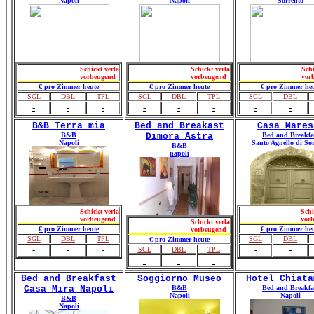
Napoli
Napoli
Sorrento
Schickt verlangt
Schickt verlangt
Schickt ve
vorbeugend
vorbeugend
vorbeuge
€ pro Zimmer heute
€ pro Zimmer heute
€ pro Zimmer heu
SGL
DBL
TPL
SGL
DBL
TPL
SGL
DBL
-
-
-
-
-
-
-
-
B&B Terra mia
Bed and Breakast
Casa Mares
B&B
Dimora Astra
Bed and Breakfa
Napoli
Santo Agnello di So
B&B
napoli
Schickt verlangt
Schickt v
vorbeugend
vorbeuge
Schickt verlangt
€ pro Zimmer heute
€ pro Zimmer heu
vorbeugend
SGL
DBL
TPL
SGL
DBL
€ pro Zimmer heute
-
-
-
-
-
SGL
DBL
TPL
-
-
-
Bed and Breakfast
Soggiorno Museo
Hotel Chiata
Casa Mira Napoli
B&B
Bed and Breakfa
Napoli
Napoli
B&B
Napoli