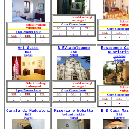
Schickt verlangt
vorbeugend
Schickt
€ pro Zimmer heute
Schickt verlangt
vorbeu
vorbeugend
SGL
DBL
TPL
€ pro Zimmer heu
€ pro Zimmer heute
-
-
-
SGL
DBL
SGL
DBL
TPL
-
-
-
-
-
Art Suite
B BViadelduomo
Residence Ca
B&B
B&B
Nunziatin
Napoli
Napoli
Residence
Sorrento
Schickt verlangt
Schickt verlangt
vorbeugend
vorbeugend
Schickt
€ pro Zimmer heute
€ pro Zimmer heute
vorbeu
SGL
DBL
TPL
SGL
DBL
TPL
€ pro Zimmer heu
-
-
-
-
-
-
SGL
DBL
-
-
Carafa di Maddaloni
Miseria e Nobilta
B B Casa Maz
B&B
bed and breakfast
B&B
Napoli
Napoli
Sorrento