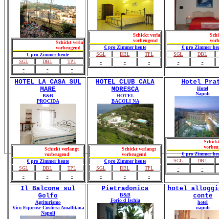
Schickt verlangt
Schickt v
vorbeugend
vorbeuge
Schickt verlangt
€ pro Zimmer heute
€ pro Zimmer heu
vorbeugend
SGL
DBL
TPL
SGL
DBL
€ pro Zimmer heute
-
-
-
-
-
SGL
DBL
TPL
-
-
-
HOTEL LA CASA SUL
HOTEL CLUB CALA
Hotel Pra
MARE
MORESCA
Hotel
Napoli
B&B
HOTEL
PROCIDA
BACOLI NA
Schickt
vorbeu
Schickt verlangt
Schickt verlangt
€ pro Zimmer heu
vorbeugend
vorbeugend
SGL
DBL
€ pro Zimmer heute
€ pro Zimmer heute
-
-
SGL
DBL
TPL
SGL
DBL
TPL
-
-
-
-
-
-
Il Balcone sul
Pietradonica
hotel alloggi
Golfo
B&B
conte
Forio d Ischia
Agriturismo
hotel
Vico Equense Costiera Amalfitana
napoli
Napoli