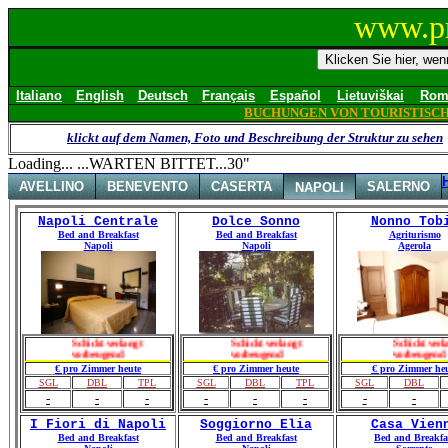
www.pr
Italiano
English
Deutsch
Français
Español
Lietuviškai
Rom
BUCHUNGEN VON TOURISTISC
klickt auf dem Namen, Foto und Beschreibung der Struktur zu sehen
Loading... ...WARTEN BITTET...30"
AVELLINO
BENEVENTO
CASERTA
SALERNO
NAPOLI
Napoli Centrale
Dolce Sonno
Nonno Tob
Bed and Breakfast
Bed and Breakfast
Agriturismo
Napoli
Napoli
Agerola
Schickt verlangt
Schickt verlangt
Schickt verlangt
vorbeugend
vorbeugend
vorbeugend
€ pro Zimmer heute
€ pro Zimmer heute
€ pro Zimmer heu
SGL
DBL
TPL
SGL
DBL
TPL
SGL
DBL
-
-
-
-
-
-
-
-
I Fiori di Napoli
Soggiorno Elia
Casa Vien
Bed and Breakfast
Bed and Breakfast
Bed and Breakfa