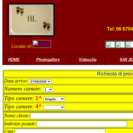
Tel: 06 679
Locatur srl
HOME
Photogallery
Videoclip
КАК Д
Richiesta di preve
Data arrivo:
Numero camere:
Tipo camere:
1^
Tipo camere:
4^
Nome cliente:
Indirizzo postale:
Città: