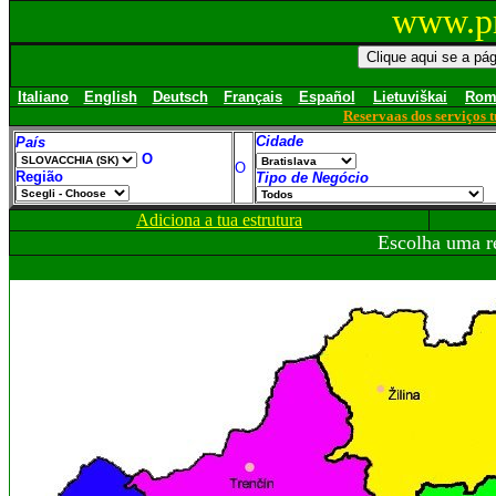
www.pr
Italiano
English
Deutsch
Français
Español
Lietuviškai
Rom
Reservaas dos serviços t
Cidade
País
O
O
Região
Tipo de Negócio
Adiciona a tua estrutura
Escolha uma r
{\rtf1\ansi\deff0{\fonttbl{\f0\fnil\fcharset0 