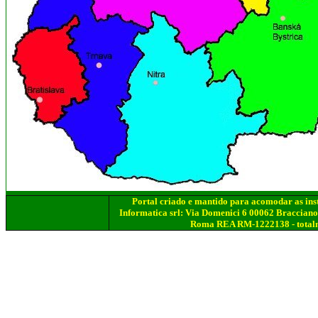
Portal criado e mantido para acomodar as inst
Informatica srl: Via Domenici 6 00062 Bracciano
Roma REA RM-1222138 - totalmen