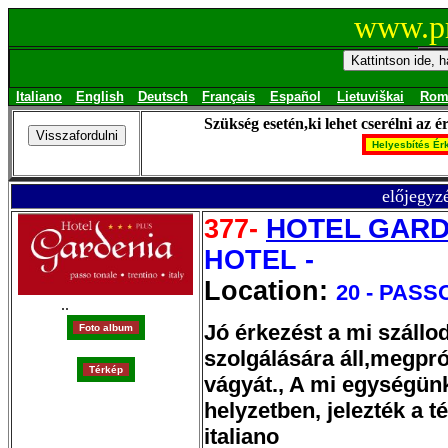
www.pr
Italiano
English
Deutsch
Français
Español
Lietuviškai
Rom
Szükség esetén,ki lehet cserélni az é
előjegyzé
HOTEL GARD
377-
HOTEL -
Location:
20 - PAS
..
Jó érkezést a mi száll
szolgálására áll,megpró
vágyát., A mi egységünk
helyzetben, jelezték a t
italiano