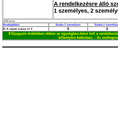
A rendelkezésre álló sz
1 személyes, 2 személy
1433 ecco
Vendéglátási:
Szoba 1 személyes
Szoba 2 személy
0
0
Ár X napok száma 1= €
Előjegyzés érdekében ebben az egységben,kérni kell a rendelkezésr
billentyűre kattintasz. - Az esetleg