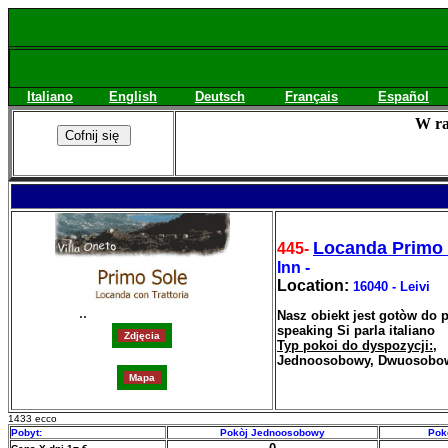
Italiano
English
Deutsch
Français
Español
W ra
Locanda Primo 
445-
Inn -
Location:
16040 - Leivi
..
Nasz obiekt jest gotòw do 
speaking Si parla italiano
Typ pokoi do dyspozycji:
,
Jednoosobowy, Dwuosobow
1433 ecco
Pobyt:
Pokòj Jednoosobowy
Pok