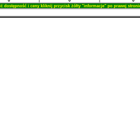
0
0
0
 dostępność i ceny kliknij przycisk żółty "informacje" po prawej stron