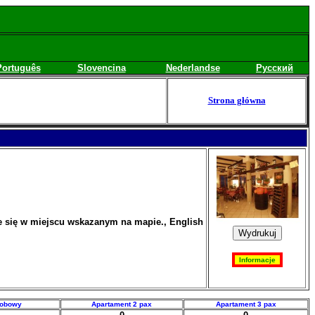
Português
Slovencina
Nederlandse
Русский
Strona główna
uje się w miejscu wskazanym na mapie., English
sobowy
Apartament 2 pax
Apartament 3 pax