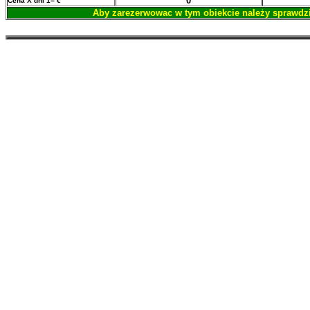
0
Cena X dni 1= €
Aby zarezerwowac w tym obiekcie należy sprawdziċ