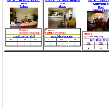
Hotel Greco Milan
Hotel La Residenza
Hotel Vecc
Hotel
hotel
Convento
Milano
Milano
Hotel
bareggio milan
Proszę o
Proszę o
wysłanie wstępnego
wysłanie wstępnego
Proszę o
euro dzisiaj za pokòj
euro dzisiaj za pokòj
wysłanie wstępnego
SGL
DBL
TPL
SGL
DBL
TPL
euro dzisiaj za po
-
-
-
-
-
-
SGL
DBL
-
-