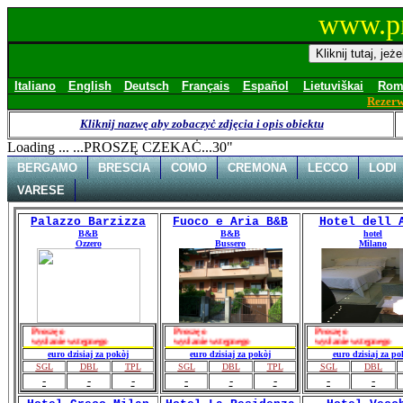
www.pr
Italiano
English
Deutsch
Français
Español
Lietuviškai
Rom
Rezerw
Kliknij nazwę aby zobaczyċ zdjęcia i opis obiektu
Loading ... ...PROSZĘ CZEKAĊ...30"
BERGAMO
BRESCIA
COMO
CREMONA
LECCO
LODI
VARESE
Palazzo Barzizza
Fuoco e Aria B&B
Hotel dell 
B&B
B&B
hotel
Ozzero
Bussero
Milano
Proszę o
Proszę o
Proszę o
wysłanie wstępnego
wysłanie wstępnego
wysłanie wstępne
euro dzisiaj za pokòj
euro dzisiaj za pokòj
euro dzisiaj za po
SGL
DBL
TPL
SGL
DBL
TPL
SGL
DBL
-
-
-
-
-
-
-
-