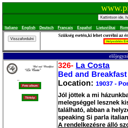
www.pr
Italiano
English
Deutsch
Français
Español
Lietuviškai
Rom
Szükség esetén,ki lehet cserélni az é
előjegyzé
La Costa
326-
Bed and Breakfast 
..
Location:
19037 - Po
Jól jöttek a mi házunkb
melegséggel lesznek kis
található, abban a helyz
speaking Si parla italia
A rendelkezésre álló sz