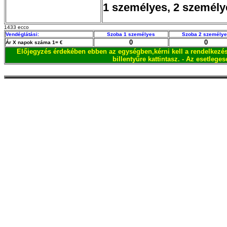
1 személyes, 2 személy
1433 ecco
Vendéglátási:
Szoba 1 személyes
Szoba 2 személy
0
0
Ár X napok száma 1= €
Előjegyzés érdekében ebben az egységben,kérni kell a rendelkezésr
billentyűre kattintasz. - Az esetleg